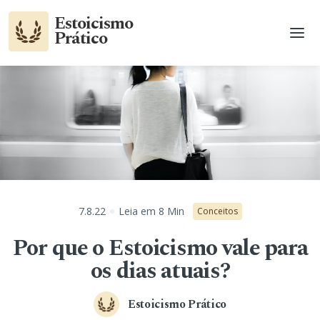
Estoicismo
Prático
7.8.22
Leia em
8
Min
Conceitos
Por que o Estoicismo vale para
os dias atuais?
Estoicismo Prático