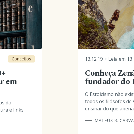
13.12.19
Leia em
13
Conceitos
0+
Conheça Zenão
ar em
fundador do 
O Estoicismo não exist
todos os filósofos de
os do
ensinar do que apenas 
ura e links
MATEUS R. CARV