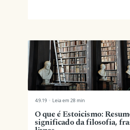
4.9.19
Leia em
28
min
O que é Estoicismo: Resum
significado da filosofia, fra